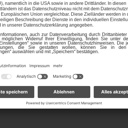
ört die Kombination aus
Neben den niedrigeren Ko
wertheizung. Die
Hybridsystems hat dies
 Spitzenlast genutzt
Fußabdruck. Obwohl der
r und moderner
fossilen Energieträgern 
h durchaus wirtschaftlich
jährlichen CO2-Emission
t können zusätzliche
einer reinen Wärmepump
ger eingespart werden.
auf einem ähnlichen Nive
el kann die
Strom noch nicht zu 100
eine optimale
wird. Dieser Zusammenh
h geringere
noch mal genauer erläut
mepumpe effizienter
Mehr lesen