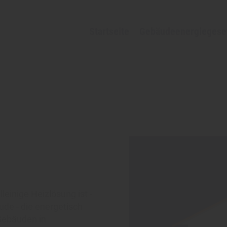
Startseite
Gebäudeenergiegese
einige Heizlösung ist -
de - die energetisch
Gebäuden in