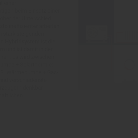
t einer
tigen beim Einsatz einer
her der Unterschied
o ineffizienter arbeiten
 stark steigenden
in
Hybridsystem
ist die
 und ist damit in der
inen. Es wird zwischen
pumpe + Solarthermie)
(z.B. Wärmepumpe + Gas-
sind verschiedenste
rzeugern denkbar,
haftlichen