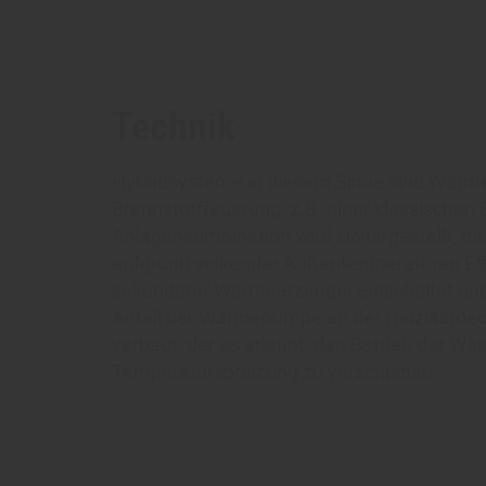
Technik
Hybridsysteme in diesem Sinne sind Wärme
Brennstofffeuerung, z.B. einer klassische
Anlagenkombination wird sichergestellt, 
aufgrund sinkender Außentemperaturen Effi
sekundärer Wärmeerzeuger einschaltet und
Anteil der Wärmepumpe an der Heizlastdeck
verbaut, der es erlaubt, den Betrieb der W
Temperaturspreizung zu verschieben.