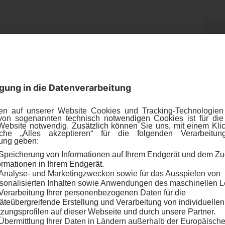
 sekundärem Wärmeerzeuger. Der primäre
 Heizlastdeckung. Der sekundäre
last, wenn seine Energiequelle
lagen am Tag) oder geht nur dann in Betrieb,
eitet (z.B. Gas Brennstoffkessel zum
r)).
en die Wärmeerzeuger als Kompaktgerät
nder als Einzelanlagen installiert werden.
ntionellen Wärmeerzeugers, mit
ridsystem ist denkbar.