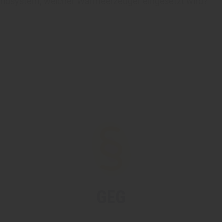
bridsystem, welcher Wärmeerzeuger eingesetzt wird?
GEG