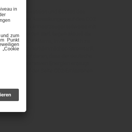
sten für Investition und Betrieb des
 insbesondere Auswirkungen auf den CO2
 sekundäre Wärmeerzeuger teilweise mit
betrieben werden darf, liegen aktuell die
en des Hybridsystems, im Vergleich zu
e mit einem herkömmlichen Stromtarif,
au. Dies liegt daran, dass der deutsche
 % aus regenerativen Energien erzeugt
ang wird auf der Seite CO2-Emissionen
ert.