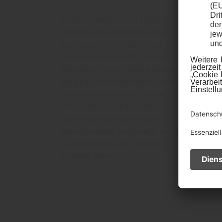
Zu den beliebtesten Hybridsystemen geh
Luft-Wasser-Wärmepumpe und Gas-Brenn
Gasheizung wird dabei zur Abdeckung der
Dabei bedarf es nicht zwangsläufig neue
Gaskessel. Auch ältere Geräte lassen sic
mit einer Wärmepumpe verknüpfen. Dami
Investitionen in den zweiten Wärmeerzeu
Durch den bereits vorhandenen Gas-Kess
Wärmepumpe auch kleiner und damit für 
Betriebsweise ausgelegt werden, wodurc
Investitionskosten anfallen und die Wär
arbeiten kann.