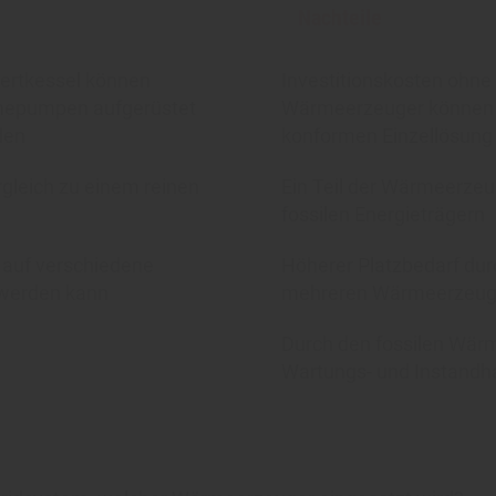
Nachteile
ertkessel können
Investitionskosten ohne
rmepumpen aufgerüstet
Wärmeerzeuger können h
den
konformen Einzellösung 
gleich zu einem reinen
Ein Teil der Wärmeerzeu
fossilen Energieträgern
 auf verschiedene
Höherer Platzbedarf dur
 werden kann
mehreren Wärmeerzeug
Durch den fossilen Wärm
Wartungs- und Instandh