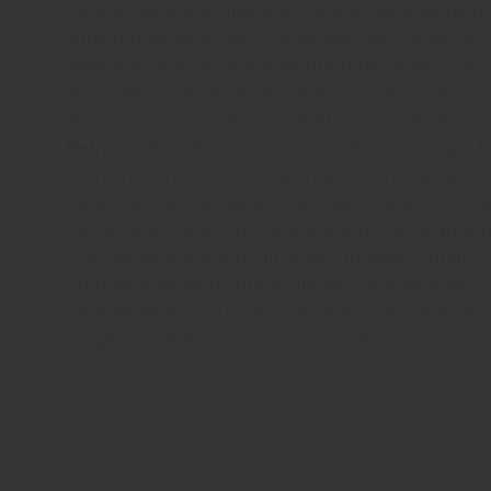
Deutschland sind allerdings Bestandsgebäude mi
sanierungsbedürftigen Gebäudehülle. Diese benö
Wärmepumpe höhere Vorlauftemperaturen. Je hö
zwischen Vorlauf- und Außentemperatur wird, dest
Wärmepumpen, daher besteht hier das Risiko von
Betriebs- bzw. Stromkosten der Wärmepumpe. E
Kombination von zwei oder mehr Wärmeerzeugern
Lage, die Vorteile dieser Wärmeerzeuger zu vere
rein erneuerbaren Hybridsystemen (z.B. Wärme
und Hybridsystemen mit einem fossilen Anteil 
Brennstoffkessel) unterschieden. Grundsätzlich 
Kombinationen, auch aus mehr als zwei Wärmee
mögliche Limitierungen sind hier eher aus wirtsc
Gesichtspunkten zu erwarten.