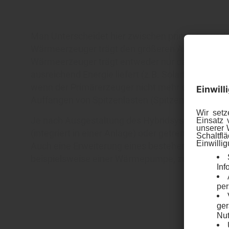
Man Unterscheidet hier zwischen primärem und
Wärmeerzeuger trägt den größeren Anteil an der
Wärmeerzeuger trägt entweder nur dann die Heiz
ausreichend Energie liefert (z.B. Solarthermiean
wenn der Primärerzeuger nicht mehr effizient arb
Auffangen von Spitzenlasten (Spitzenlasterzeuge
Je nach Ausgestaltung des Hybridsystems könn
(integriert in einer Anlage) oder getrennt voneina
Auch eine Erweiterung eines bestehenden konve
beispielsweise einer Wärmepumpe, zu einem Hyb