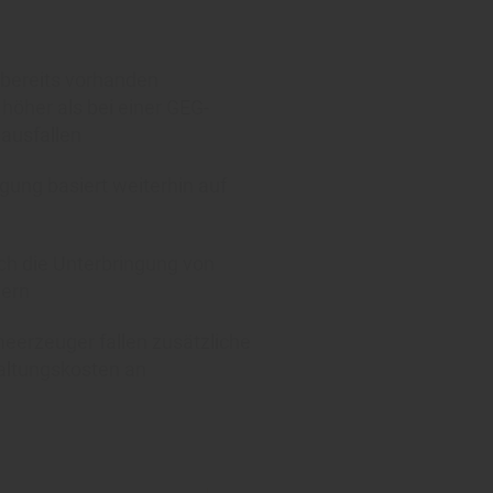
 bereits vorhanden
öher als bei einer GEG-
ausfallen
gung basiert weiterhin auf
ch die Unterbringung von
ern
eerzeuger fallen zusätzliche
altungskosten an